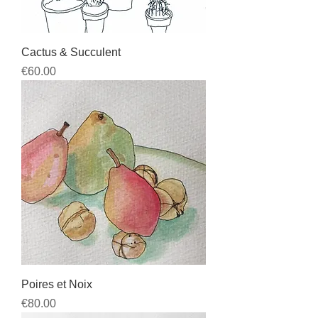
Cactus & Succulent
Price
€60.00
Poires et Noix
Price
€80.00