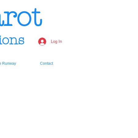
rot
ions
Log In
e Runway
Contact