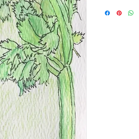
remboursement des art
Condition de livraiso
site. Énoncez claireme
détails sur vos modes
une relation de confi
et vos prix. Fourniss
permettre ainsi d'ache
modes de livraison af
sécurité.
gagner leur confianc