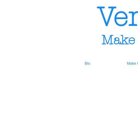
Ve
Make up 
Bio
Make 