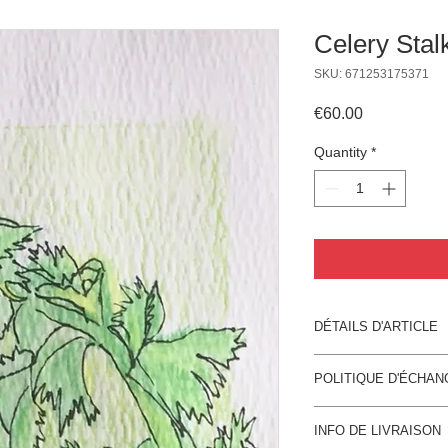
Celery Stal
SKU: 671253175371
Price
€60.00
Quantity
*
DÉTAILS D'ARTICLE
100% cotton 300 g./14
POLITIQUE D'ÉCHA
Politique d'échange 
INFO DE LIVRAISON
vos visiteurs des con