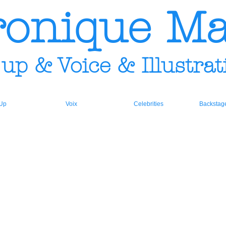
ronique Ma
& Voice & Illustrat
Up
Voix
Celebrities
Backstag